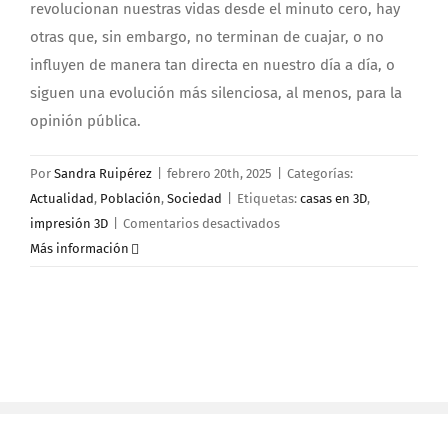
revolucionan nuestras vidas desde el minuto cero, hay
otras que, sin embargo, no terminan de cuajar, o no
influyen de manera tan directa en nuestro día a día, o
siguen una evolución más silenciosa, al menos, para la
opinión pública.
Por
Sandra Ruipérez
|
febrero 20th, 2025
|
Categorías:
Actualidad
,
Población
,
Sociedad
|
Etiquetas:
casas en 3D
,
en
impresión 3D
|
Comentarios desactivados
¿Vivirías
Más información
en
una
casa
construida
mediante
impresión
3D?